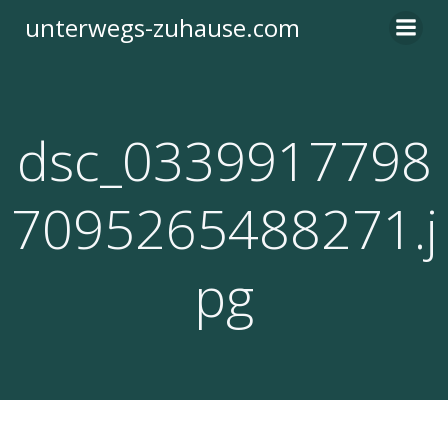
Zum
unterwegs-zuhause.com
Inhalt
springen
dsc_0339917798
7095265488271.j
pg