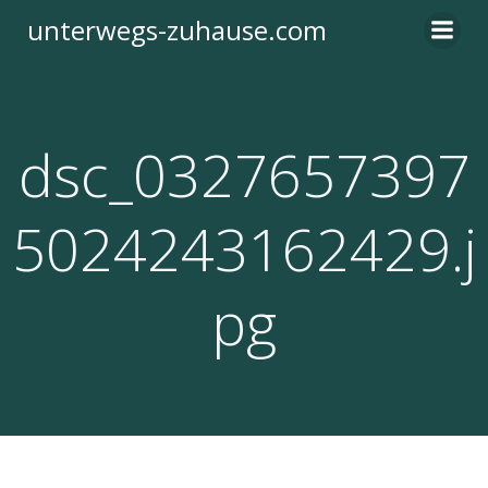
Zum
unterwegs-zuhause.com
Inhalt
springen
dsc_0327657397
5024243162429.j
pg