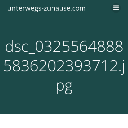
Zum
unterwegs-zuhause.com
Inhalt
springen
dsc_0325564888
5836202393712.j
pg