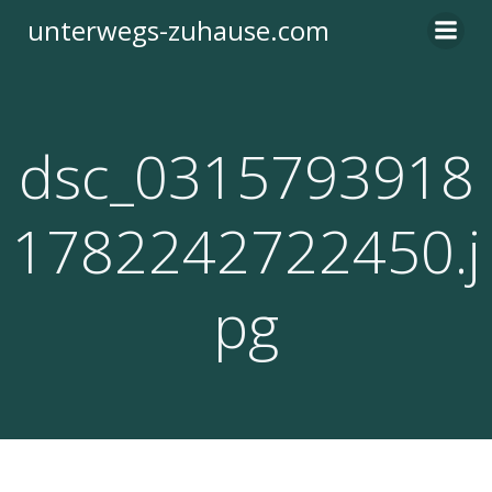
Zum
unterwegs-zuhause.com
Inhalt
springen
dsc_0315793918
1782242722450.j
pg