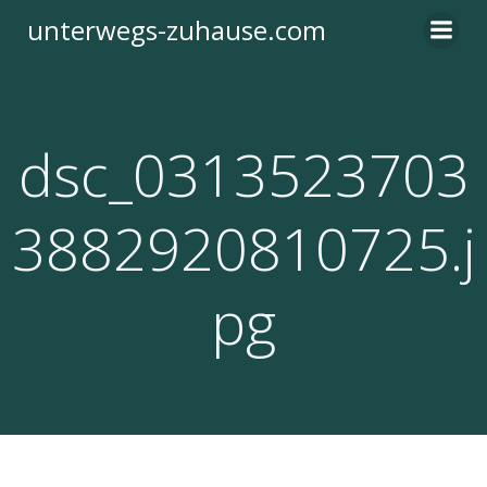
Zum
unterwegs-zuhause.com
Inhalt
springen
dsc_0313523703
3882920810725.j
pg