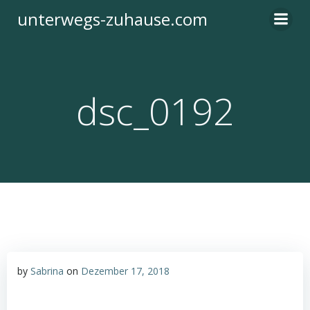
Zum
unterwegs-zuhause.com
Inhalt
springen
dsc_0192
by
Sabrina
on
Dezember 17, 2018