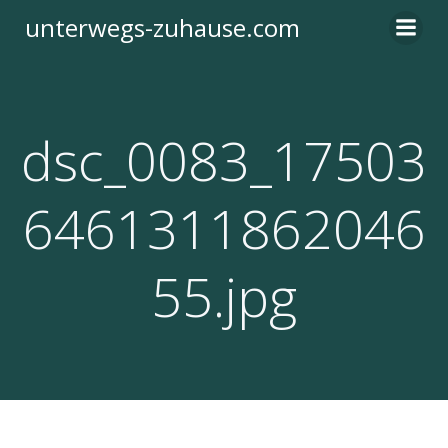
Zum
unterwegs-zuhause.com
Inhalt
springen
dsc_0083_17503
6461311862046
55.jpg