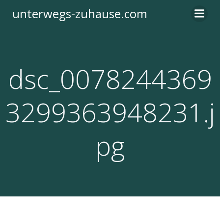
Zum
unterwegs-zuhause.com
Inhalt
springen
dsc_0078244369
3299363948231.j
pg