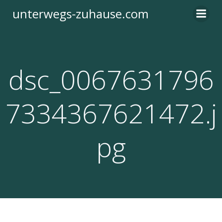
Zum
unterwegs-zuhause.com
Inhalt
springen
dsc_0067631796
7334367621472.j
pg