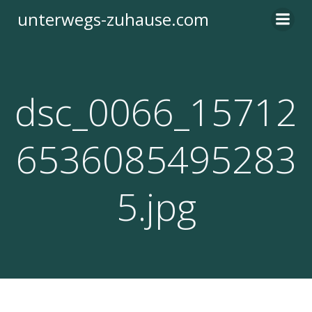
Zum
unterwegs-zuhause.com
Inhalt
springen
dsc_0066_15712
6536085495283
5.jpg