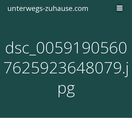
Zum
unterwegs-zuhause.com
Inhalt
springen
dsc_0059190560
7625923648079.j
pg