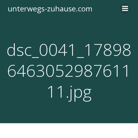
Zum
unterwegs-zuhause.com
Inhalt
springen
dsc_0041_17898
6463052987611
11.jpg