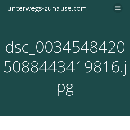
Zum
unterwegs-zuhause.com
Inhalt
springen
dsc_0034548420
5088443419816.j
pg