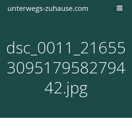
Zum
unterwegs-zuhause.com
Inhalt
springen
dsc_0011_21655
3095179582794
42.jpg