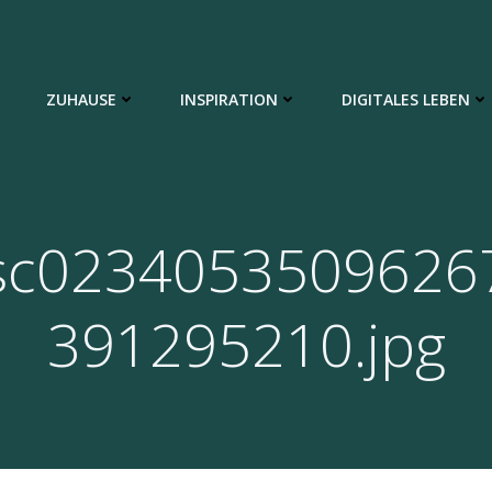
ZUHAUSE
INSPIRATION
DIGITALES LEBEN
sc0234053509626
391295210.jpg