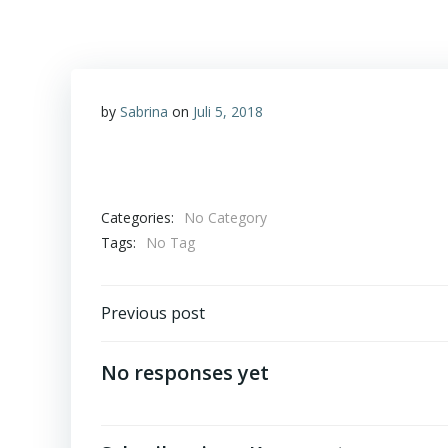
by
Sabrina
on
Juli 5, 2018
Categories:
No Category
Tags:
No Tag
Post
Previous post
navigation
No responses yet