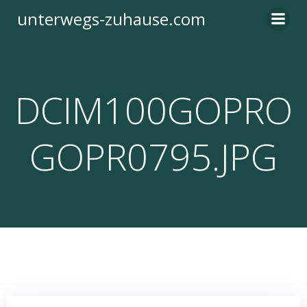
Zum
unterwegs-zuhause.com
Inhalt
springen
DCIM100GOPRO
GOPR0795.JPG