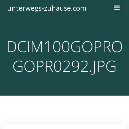
Zum
unterwegs-zuhause.com
Inhalt
springen
DCIM100GOPRO
GOPR0292.JPG