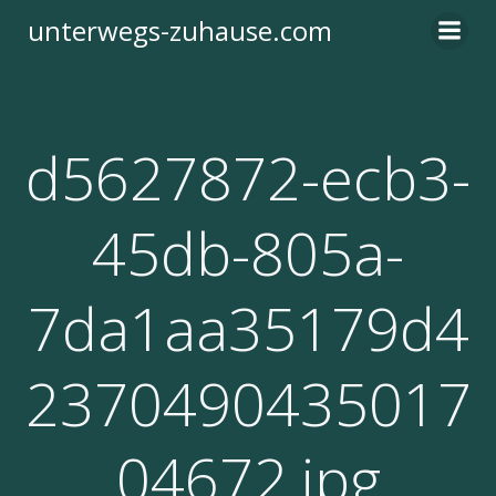
Zum
unterwegs-zuhause.com
Inhalt
springen
d5627872-ecb3-
45db-805a-
7da1aa35179d4
2370490435017
04672.jpg