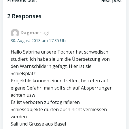
Post
Post
Previous post
Next post
navigation
navigation
2 Responses
Dagmar
sagt:
30. August 2018 um 17:35 Uhr
Hallo Sabrina unsere Tochter hat schwedisch
studiert. Ich habe sie um die Übersetzung von
den Warnschildern gefagt. Hier ist sie:
Schießplatz
Projektile können einen treffen, betreten auf
eigene Gefahr, man soll sich auf Absperrungen
achten usw
Es ist verboten zu fotografieren
Schiessobjekte dürfen auch nicht vermessen
werden
Sali und Grüsse aus Basel