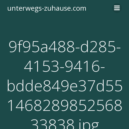
Zum
unterwegs-zuhause.com
Inhalt
springen
9f95a488-d285-
4153-9416-
bdde849e37d55
1468289852568
33838.jpg