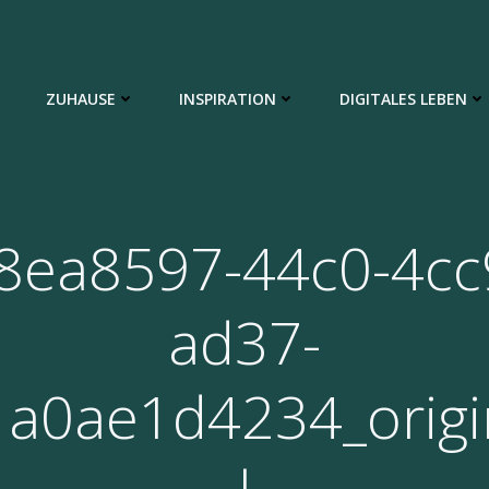
ZUHAUSE
INSPIRATION
DIGITALES LEBEN
8ea8597-44c0-4cc
ad37-
1a0ae1d4234_origi