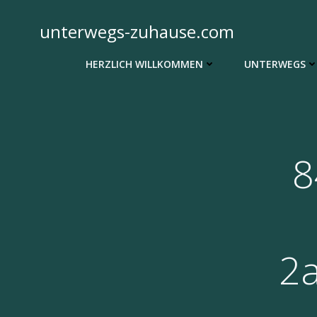
Zum
Inhalt
unterwegs-zuhause.com
springen
HERZLICH WILLKOMMEN
UNTERWEGS
8
2a