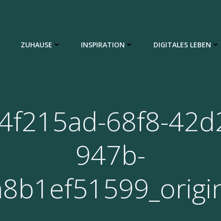
ZUHAUSE
INSPIRATION
DIGITALES LEBEN
4f215ad-68f8-42d
947b-
8b1ef51599_origi