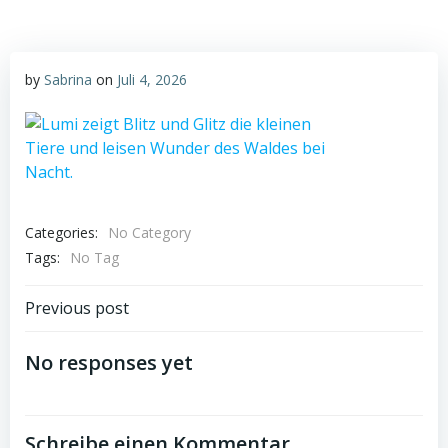
by
Sabrina
on
Juli 4, 2026
Categories:
No Category
Tags:
No Tag
Post
Previous post
navigation
No responses yet
Schreibe einen Kommentar