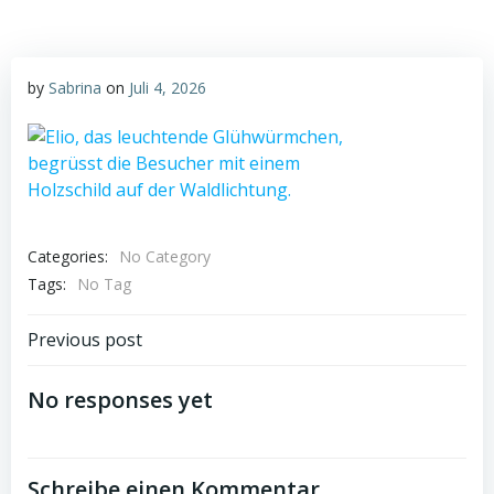
by
Sabrina
on
Juli 4, 2026
Categories:
No Category
Tags:
No Tag
Post
Previous post
navigation
No responses yet
Schreibe einen Kommentar