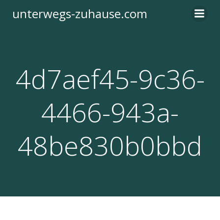
Zum
unterwegs-zuhause.com
Inhalt
springen
4d7aef45-9c36-
4466-943a-
48be830b0bbd