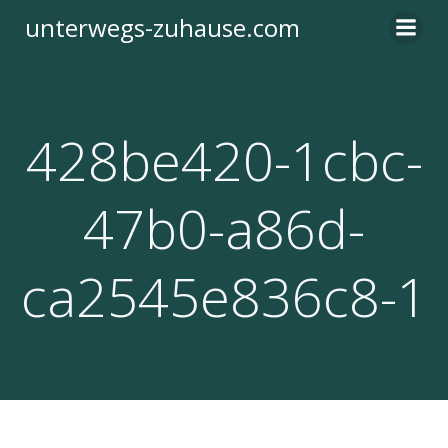
Zum
unterwegs-zuhause.com
Inhalt
springen
428be420-1cbc-
47b0-a86d-
ca2545e836c8-1