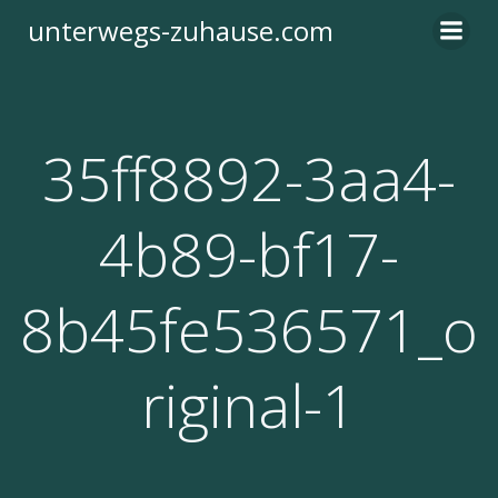
Zum
unterwegs-zuhause.com
Inhalt
springen
35ff8892-3aa4-
4b89-bf17-
8b45fe536571_o
riginal-1