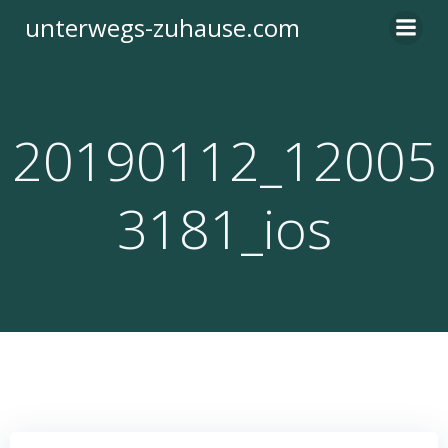
Zum
unterwegs-zuhause.com
Inhalt
springen
20190112_12005
3181_ios