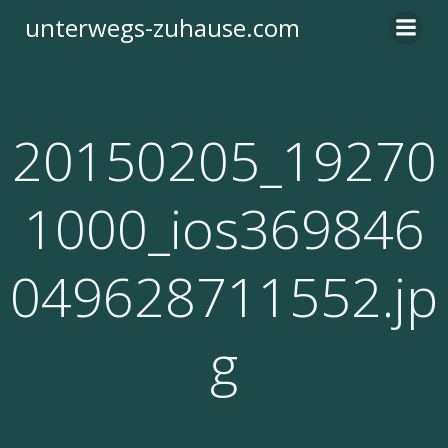
Zum
unterwegs-zuhause.com
Inhalt
springen
20150205_19270
1000_ios369846
049628711552.jp
g