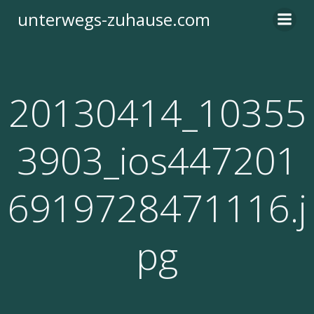
Zum
unterwegs-zuhause.com
Inhalt
springen
20130414_10355
3903_ios447201
6919728471116.j
pg