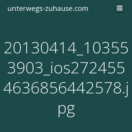
Zum
unterwegs-zuhause.com
Inhalt
springen
20130414_10355
3903_ios272455
4636856442578.j
pg