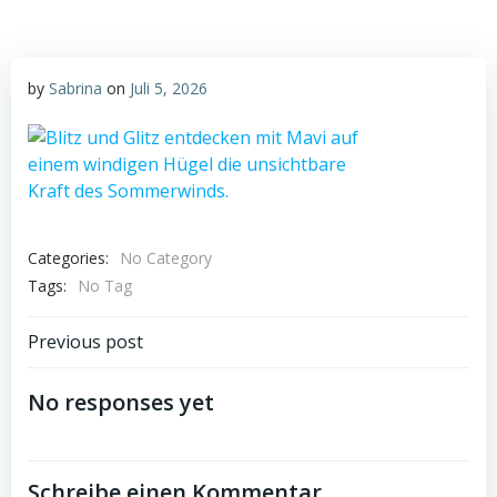
by
Sabrina
on
Juli 5, 2026
Categories:
No Category
Tags:
No Tag
Post
Previous post
navigation
No responses yet
Schreibe einen Kommentar