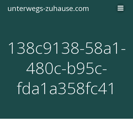
Zum
unterwegs-zuhause.com
Inhalt
springen
138c9138-58a1-
480c-b95c-
fda1a358fc41