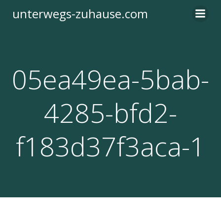
Zum
unterwegs-zuhause.com
Inhalt
springen
05ea49ea-5bab-
4285-bfd2-
f183d37f3aca-1